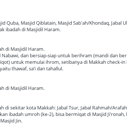
jid Quba, Masjid Qiblatain, Masjid Sab'ah/Khondaq, Jabal
 ibadah di Masjidil Haram.

 di Masjidil Haram.

d Nabawi, dan bersiap-siap untuk berihram (mandi dan bers
qot) untuk memulai ihrom, setibanya di Makkah check-in ho
tu thawaf, sa’i dan tahallul.   
 di Masjidil Haram.

 di sekitar kota Makkah: Jabal Tsur, Jabal Rahmah/Arafah,
kan ibadah umroh (ke-2), bisa bermiqat di Masjid Ji’ronah,
asjid Jin.
