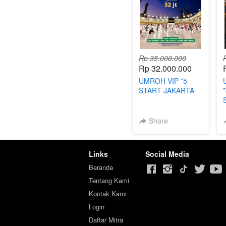
Rp 35.000.000
Rp 32.000.000
UMROH VIP *5
START JAKARTA
Share
Links
Social Media
Beranda
Tentang Kami
Kontak Kami
Login
Daftar Mitra