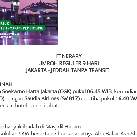
ITINERARY
UMROH REGULER 9 HARI
JAKARTA - JEDDAH TANPA TRANSIT
DINAH
 Soekarno Hatta Jakarta 
(CGK)
pukul 06.45 WIB
, kemudian
ED)
 dengan 
Saudia Airlines (SV 817)
 dan tiba pukul 
16.40 W
 in hotel dan istirahat.   
rbanyak ibadah di Masjidil Haram. 
sulullah SAW beserta kedua sahabatnya Abu Bakar Ash-Shi