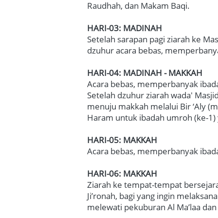
Raudhah, dan Makam Baqi.

HARI-03: MADINAH
Setelah sarapan pagi ziarah ke Mas
dzuhur acara bebas, memperbanyak
HARI-04: MADINAH
-
MAKKAH
Acara bebas, memperbanyak ibadah
Setelah dzuhur ziarah wada' Masji
menuju makkah melalui Bir ‘Aly (mi
Haram untuk ibadah umroh (ke-1) yai
HARI-05: MAKKAH
Acara bebas, memperbanyak ibadah
HARI-06: MAKKAH
Ziarah ke tempat-tempat bersejarah
Ji’ronah, bagi yang ingin melaksana
melewati pekuburan Al Ma’laa dan M