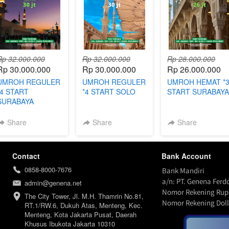
Rp 32.000.000
Rp 32.000.000
Rp 28.000.000
Rp 30.000.000
Rp 30.000.000
Rp 26.000.000
UMROH REGULER
UMROH REGULER
UMROH HEMAT *
*4 START
*4 START SOLO
START SURABAY
SURABAYA
Share
Share
Share
Contact
Bank Account
0858-8000-7676
Bank Mandiri
a/n: PT. Genena Ferd
admin@genena.net
Nomor Rekening Rupi
The City Tower, Jl. M.H. Thamrin No.81, 
Nomor Rekening Doll
RT.1/RW.6, Dukuh Atas, Menteng, Kec. 
Menteng, Kota Jakarta Pusat, Daerah 
Khusus Ibukota Jakarta 10310