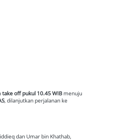
 
take off pukul 10.45 WIB
 menuju  
AS
, dilanjutkan perjalanan ke 
ddieq dan Umar bin Khathab, 