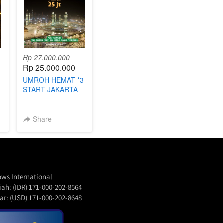
Rp 27.000.000
Rp 25.000.000
3
UMROH HEMAT *3
A
START JAKARTA
Share
ows International
ah: (IDR) 171-000-202-8564
ar: (USD) 171-000-202-8648