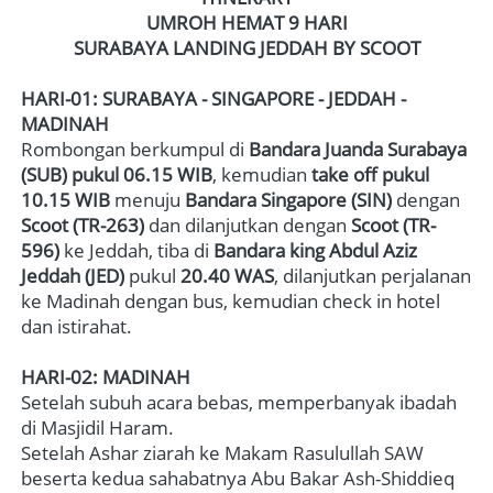
UMROH HEMAT 9 HARI
SURABAYA LANDING JEDDAH BY SCOOT
HARI-01: SURABAYA - SINGAPORE - JEDDAH - 
MADINAH
Rombongan berkumpul di 
Bandara Juanda Surabaya 
(SUB)
pukul 06.15 WIB
, kemudian 
take off pukul 
10.15 WIB
 menuju 
Bandara Singapore (SIN)
 dengan 
Scoot (TR-263)
 dan dilanjutkan dengan 
Scoot (TR-
596)
 ke Jeddah, tiba di 
Bandara 
king Abdul Aziz 
Jeddah
(JED)
 pukul 
20.40 WAS
, dilanjutkan perjalanan 
ke Madinah dengan bus, kemudian check in hotel 
dan istirahat.   
HARI-02: MADINAH
Setelah subuh acara bebas, memperbanyak ibadah 
di Masjidil Haram. 
Setelah Ashar ziarah ke Makam Rasulullah SAW 
beserta kedua sahabatnya Abu Bakar Ash-Shiddieq 