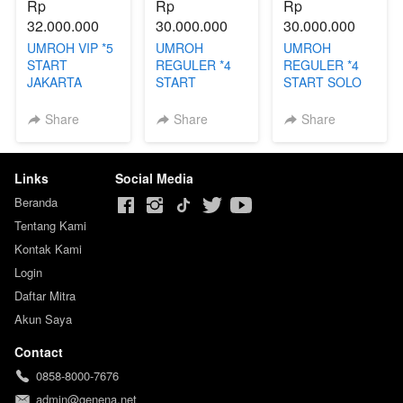
Rp 
Rp 
Rp 
32.000.000
30.000.000
30.000.000
UMROH VIP *5
UMROH
UMROH
START
REGULER *4
REGULER *4
JAKARTA
START
START SOLO
SURABAYA
Share
Share
Share
Links
Social Media
Beranda
Tentang Kami
Kontak Kami
Login
Daftar Mitra
Akun Saya
Contact
0858-8000-7676
admin@genena.net