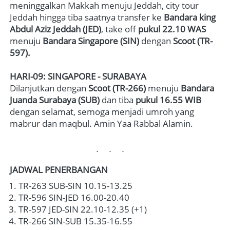
meninggalkan Makkah menuju Jeddah, city tour 
Jeddah hingga tiba saatnya transfer ke 
Bandara king 
Abdul Aziz Jeddah (JED)
, take off 
pukul 22.10
WAS
menuju 
Bandara Singapore
 (SIN)
dengan 
Scoot (TR-
597).
HARI-09: SINGAPORE - SURABAYA
D
ilanjutkan dengan 
Scoot (TR-266)
 menuju
B
andara 
Juanda Surabaya (SUB) 
dan tiba
 pukul 
16.55 WIB
dengan selamat, semoga menjadi umroh yang 
mabrur dan maqbul. Amin Yaa Rabbal Alamin. 
...
JADWAL PENERBANGAN
TR-263 SUB-SIN 10.15-13.25
TR-596 SIN-JED 16.00-20.40
TR-597 JED-SIN 22.10-12.35 (+1)
TR-266 SIN-SUB 15.35-16.55