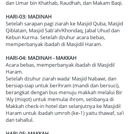
dan Umar bin Khathab, Raudhah, dan Makam Baqi.

HARI-03: MADINAH
Setelah sarapan pagi ziarah ke Masjid Quba, Masjid 
Qiblatain, Masjid Sab'ah/Khondaq, Jabal Uhud dan 
Kebun Kurma. Setelah dzuhur acara bebas, 
memperbanyak ibadah di Masjidil Haram.

HARI-04: MADINAH
-
MAKKAH
Acara bebas, memperbanyak ibadah di Masjidil 
Haram.

Setelah dzuhur ziarah wada' Masjid Nabawi, dan 
bersiap-siap untuk berihram (mandi dan bersuci), 
berangkat dengan bus menuju makkah melalui Bir 
‘Aly (miqot) untuk memulai ihrom, setibanya di 
Makkah check-in hotel dan selanjutnya ke Masjidil 
Haram untuk ibadah umroh (ke-1) yaitu thawaf, sa’i 
dan tahallul.   
HARI-05: MAKKAH